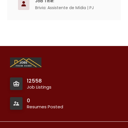
Job Title:
Brivia: Assistente de Mídia | PJ
12558
Job Listings
0
Resumes Posted