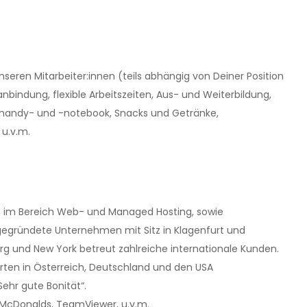
unseren Mitarbeiter:innen (teils abhängig von Deiner Position
nbindung, flexible Arbeitszeiten, Aus- und Weiterbildung,
shandy- und -notebook, Snacks und Getränke,
 u.v.m.
en im Bereich Web- und Managed Hosting, sowie
gegründete Unternehmen mit Sitz in Klagenfurt und
erg und New York betreut zahlreiche internationale Kunden.
orten in Österreich, Deutschland und den USA
Sehr gute Bonität“.
 McDonalds, TeamViewer, u.v.m.