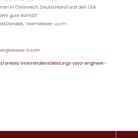
orten in Österreich, Deutschland und den USA
Sehr gute Bonität“.
 McDonalds, TeamViewer, u.v.m.
reer@anexia-it.com
/anexia-internetdienstleistungs-java-engineer-